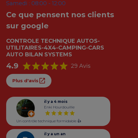
Samedi :
08:00 - 12:00
Ce que pensent nos clients
sur google
CONTROLE TECHNIQUE AUTOS-
UTILITAIRES-4X4-CAMPING-CARS
AUTO BILAN SYSTEMS
4.9
29 Avis
Plus d'avis
il y a 4 mois
Enki Hourdouillie
Un contrôle technique formidable 👍
il y a un an